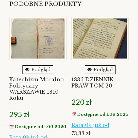
PODOBNE PRODUKTY
Podgląd
Podgląd
Katechizm Moralno-
1836 DZIENNIK
Polityczny
PRAW TOM 20
WARSZAWIE 1810
Roku
220
zł
295
zł
Dostępne od 1.09.2026
Rata 0% już od
:
Dostępne od 1.09.2026
73,33 zł
Rata 0% już od
: