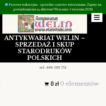
Przerwa wakacyjna - sprzedaż czasowo wstrzymana. Zapisy na
powiadomienia są aktywne! Wracamy: 1 września 2026
Przejdź
do
treści
ANTYKWARIAT WELIN –
SPRZEDAŻ I SKUP
STARODRUKÓW
POLSKICH
tel. 696 193 711
0 zł
0 elementów