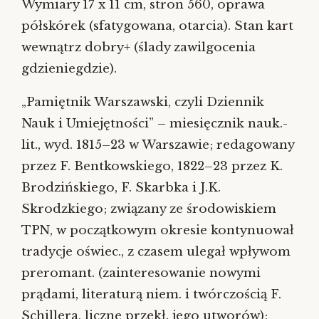
Wymiary 17 x 11 cm, stron 560, oprawa
półskórek (sfatygowana, otarcia). Stan kart
wewnątrz dobry+ (ślady zawilgocenia
gdzieniegdzie).
„Pamiętnik Warszawski, czyli Dziennik
Nauk i Umiejętności” – miesięcznik nauk.-
lit., wyd. 1815–23 w Warszawie; redagowany
przez F. Bentkowskiego, 1822–23 przez K.
Brodzińskiego, F. Skarbka i J.K.
Skrodzkiego; związany ze środowiskiem
TPN, w początkowym okresie kontynuował
tradycje oświec., z czasem ulegał wpływom
preromant. (zainteresowanie nowymi
prądami, literaturą niem. i twórczością F.
Schillera, liczne przekł. jego utworów);