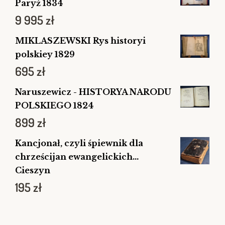
Paryż 1834
9 995
zł
MIKLASZEWSKI Rys historyi
polskiey 1829
695
zł
Naruszewicz - HISTORYA NARODU
POLSKIEGO 1824
899
zł
Kancjonał, czyli śpiewnik dla
chrześcijan ewangelickich...
Cieszyn
195
zł