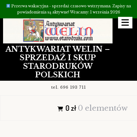
Przerwa wakacyjna - sprzedaż czasowo wstrzymana. Zapisy na
powiadomienia są aktywne! Wracamy: 1 września 2026
Przejdź
do
treści
ANTYKWARIAT WELIN –
SPRZEDAŻ I SKUP
STARODRUKÓW
POLSKICH
tel. 696 193 711
0 zł
0 elementów