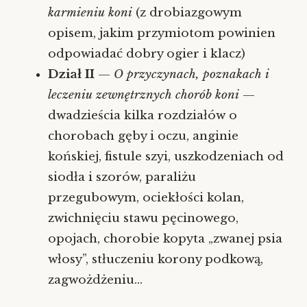
karmieniu koni
(z drobiazgowym
opisem, jakim przymiotom powinien
odpowiadać dobry ogier i klacz)
Dział II
—
O przyczynach, poznakach i
leczeniu zewnętrznych chorób koni
—
dwadzieścia kilka rozdziałów o
chorobach gęby i oczu, anginie
końskiej, fistule szyi, uszkodzeniach od
siodła i szorów, paraliżu
przegubowym, ociekłości kolan,
zwichnięciu stawu pęcinowego,
opojach, chorobie kopyta „zwanej psia
włosy”, stłuczeniu korony podkową,
zagwożdżeniu…