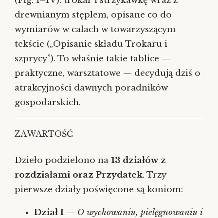
(Fig. I–IV): trokar i strzykawkę wraz z
drewnianym stęplem, opisane co do
wymiarów w calach w towarzyszącym
tekście („Opisanie składu Trokaru i
szprycy”). To właśnie takie tablice —
praktyczne, warsztatowe — decydują dziś o
atrakcyjności dawnych poradników
gospodarskich.
ZAWARTOŚĆ
Dzieło podzielono na
13 działów z
rozdziałami oraz Przydatek
. Trzy
pierwsze działy poświęcone są koniom:
Dział I
—
O wychowaniu, pielęgnowaniu i