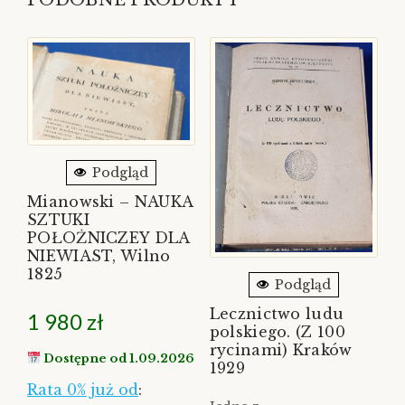
PODOBNE PRODUKTY
Podgląd
Mianowski – NAUKA
SZTUKI
POŁOŻNICZEY DLA
NIEWIAST, Wilno
1825
Podgląd
Lecznictwo ludu
1 980
zł
polskiego. (Z 100
rycinami) Kraków
Dostępne od 1.09.2026
1929
Rata 0% już od
: