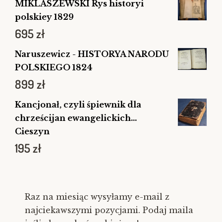
MIKLASZEWSKI Rys historyi
polskiey 1829
695
zł
Naruszewicz - HISTORYA NARODU
POLSKIEGO 1824
899
zł
Kancjonał, czyli śpiewnik dla
chrześcijan ewangelickich...
Cieszyn
195
zł
Raz na miesiąc wysyłamy e-mail z
najciekawszymi pozycjami. Podaj maila