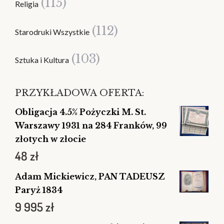
(115)
Religia
(112)
Starodruki Wszystkie
(103)
Sztuka i Kultura
PRZYKŁADOWA OFERTA:
Obligacja 4.5% Pożyczki M. St.
Warszawy 1931 na 284 Franków, 99
złotych w złocie
48
zł
Adam Mickiewicz, PAN TADEUSZ
Paryż 1834
9 995
zł