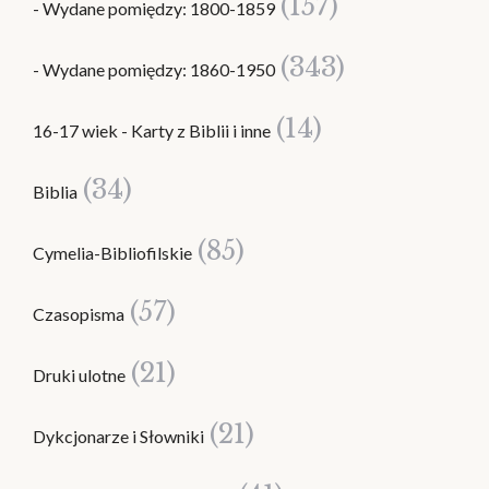
(157)
- Wydane pomiędzy: 1800-1859
(343)
- Wydane pomiędzy: 1860-1950
(14)
16-17 wiek - Karty z Biblii i inne
(34)
Biblia
(85)
Cymelia-Bibliofilskie
(57)
Czasopisma
(21)
Druki ulotne
(21)
Dykcjonarze i Słowniki