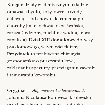
Kolejne działy w identycznym układzie
omawiają bydło, kozy, owce i trzodę
chlewną — od chowu i karmienia po
choroby (m.in. ochwat, ospa świńska,
zaraza śledziony, puchlina wodna, febra
zapalista).
Dział XIII dodatkowy
dotyczy
psa domowego, w tym wścieklizny.
Przydatek
to praktyczna chirurgia
gospodarska: o puszczaniu krwi,
zakładaniu apertury, przeciąganiu zawłoki
i tamowaniu krwotoku.
Oryginał —
Allgemeines Vieharzneibuch
Johanna Nicolausa Rohlwesa, królewsko-
pruskiego lekarza zwierząt i członka