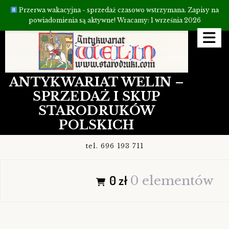
Przerwa wakacyjna - sprzedaż czasowo wstrzymana. Zapisy na
powiadomienia są aktywne! Wracamy: 1 września 2026
Przejdź
do
treści
ANTYKWARIAT WELIN –
SPRZEDAŻ I SKUP
STARODRUKÓW
POLSKICH
tel. 696 193 711
0 zł
0 elementów