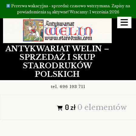
Przerwa wakacyjna - sprzedaż czasowo wstrzymana. Zapisy na
powiadomienia są aktywne! Wracamy: 1 września 2026
Przejdź
do
treści
ANTYKWARIAT WELIN –
SPRZEDAŻ I SKUP
STARODRUKÓW
POLSKICH
tel. 696 193 711
0 zł
0 elementów