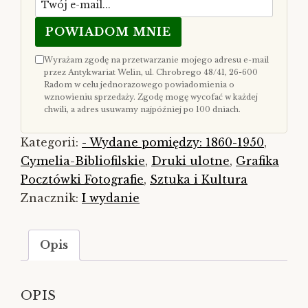
POWIADOM MNIE
Wyrażam zgodę na przetwarzanie mojego adresu e-mail
przez Antykwariat Welin, ul. Chrobrego 48/41, 26-600
Radom w celu jednorazowego powiadomienia o
wznowieniu sprzedaży. Zgodę mogę wycofać w każdej
chwili, a adres usuwamy najpóźniej po 100 dniach.
Kategorii:
- Wydane pomiędzy: 1860-1950
,
Cymelia-Bibliofilskie
,
Druki ulotne
,
Grafika
Pocztówki Fotografie
,
Sztuka i Kultura
Znacznik:
I wydanie
Opis
OPIS