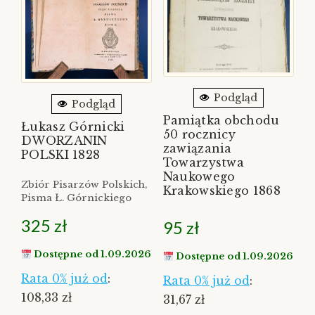
Podgląd
Podgląd
Pamiątka obchodu
Łukasz Górnicki
50 rocznicy
DWORZANIN
zawiązania
POLSKI 1828
Towarzystwa
Naukowego
Zbiór Pisarzów Polskich,
Krakowskiego 1868
Pisma Ł. Górnickiego
325
zł
95
zł
Dostępne od 1.09.2026
Dostępne od 1.09.2026
Rata 0% już od
:
Rata 0% już od
:
108,33 zł
31,67 zł