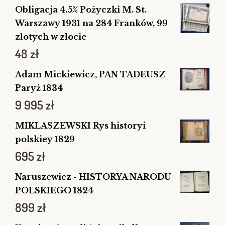
Obligacja 4.5% Pożyczki M. St.
Warszawy 1931 na 284 Franków, 99
złotych w złocie
48
zł
Adam Mickiewicz, PAN TADEUSZ
Paryż 1834
9 995
zł
MIKLASZEWSKI Rys historyi
polskiey 1829
695
zł
Naruszewicz - HISTORYA NARODU
POLSKIEGO 1824
899
zł