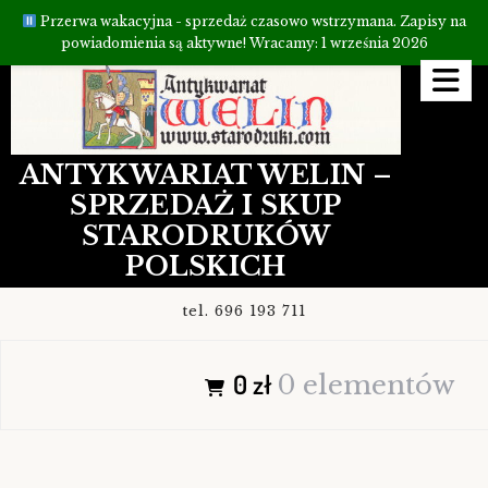
Przerwa wakacyjna - sprzedaż czasowo wstrzymana. Zapisy na
powiadomienia są aktywne! Wracamy: 1 września 2026
Przejdź
do
treści
ANTYKWARIAT WELIN –
SPRZEDAŻ I SKUP
STARODRUKÓW
POLSKICH
tel. 696 193 711
0 zł
0 elementów