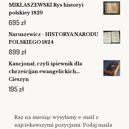
MIKLASZEWSKI Rys historyi
polskiey 1829
695
zł
Naruszewicz - HISTORYA NARODU
POLSKIEGO 1824
899
zł
Kancjonał, czyli śpiewnik dla
chrześcijan ewangelickich...
Cieszyn
195
zł
Raz na miesiąc wysyłamy e-mail z
najciekawszymi pozycjami. Podaj maila