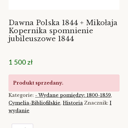
Dawna Polska 1844 + Mikołaja
Kopernika spomnienie
jubileuszowe 1844
1 500
zł
Produkt sprzedany.
Kategorie:
- Wydane pomiędzy: 1800-1859
,
Cymelia-Bibliofilskie
,
Historia
Znacznik:
I
wydanie