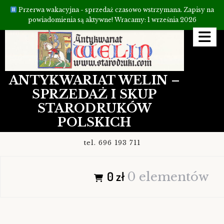
Przerwa wakacyjna - sprzedaż czasowo wstrzymana. Zapisy na
powiadomienia są aktywne! Wracamy: 1 września 2026
Przejdź
do
treści
ANTYKWARIAT WELIN –
SPRZEDAŻ I SKUP
STARODRUKÓW
POLSKICH
tel. 696 193 711
0 zł
0 elementów