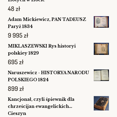
48
zł
Adam Mickiewicz, PAN TADEUSZ
Paryż 1834
9 995
zł
MIKLASZEWSKI Rys historyi
polskiey 1829
695
zł
Naruszewicz - HISTORYA NARODU
POLSKIEGO 1824
899
zł
Kancjonał, czyli śpiewnik dla
chrześcijan ewangelickich...
Cieszyn