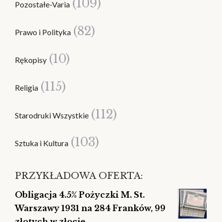
(109)
Pozostałe-Varia
(82)
Prawo i Polityka
(10)
Rękopisy
(115)
Religia
(112)
Starodruki Wszystkie
(103)
Sztuka i Kultura
PRZYKŁADOWA OFERTA:
Obligacja 4.5% Pożyczki M. St.
Warszawy 1931 na 284 Franków, 99
złotych w złocie