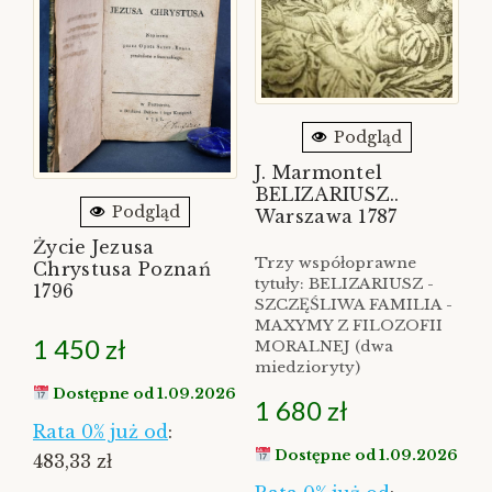
Podgląd
J. Marmontel
BELIZARIUSZ..
Podgląd
Warszawa 1787
Życie Jezusa
Trzy współoprawne
Chrystusa Poznań
tytuły: BELIZARIUSZ -
1796
SZCZĘŚLIWA FAMILIA -
MAXYMY Z FILOZOFII
1 450
zł
MORALNEJ (dwa
miedzioryty)
Dostępne od 1.09.2026
1 680
zł
Rata 0% już od
:
Dostępne od 1.09.2026
483,33 zł