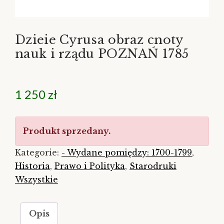
Dzieie Cyrusa obraz cnoty
nauk i rządu POZNAŃ 1785
1 250
zł
Produkt sprzedany.
Kategorie:
- Wydane pomiędzy: 1700-1799
,
Historia
,
Prawo i Polityka
,
Starodruki
Wszystkie
Opis