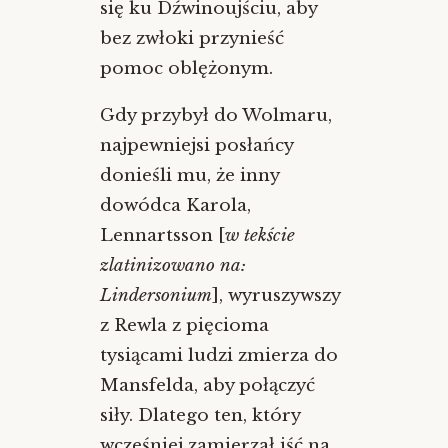
się ku Dźwinoujściu, aby
bez zwłoki przynieść
pomoc oblężonym.
Gdy przybył do Wolmaru,
najpewniejsi posłańcy
donieśli mu, że inny
dowódca Karola,
Lennartsson [
w tekście
zlatinizowano na:
Lindersonium
], wyruszywszy
z Rewla z pięcioma
tysiącami ludzi zmierza do
Mansfelda, aby połączyć
siły. Dlatego ten, który
wcześniej zamierzał iść na