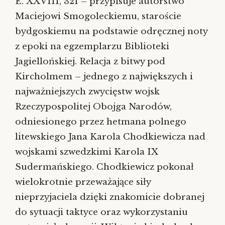
E. XXVIII, 321 – przypisuje autorstwo
Maciejowi Smogoleckiemu, staroście
bydgoskiemu na podstawie odręcznej noty
z epoki na egzemplarzu Biblioteki
Jagiellońskiej. Relacja z bitwy pod
Kircholmem – jednego z największych i
najważniejszych zwycięstw wojsk
Rzeczypospolitej Obojga Narodów,
odniesionego przez hetmana polnego
litewskiego Jana Karola Chodkiewicza nad
wojskami szwedzkimi Karola IX
Sudermańskiego. Chodkiewicz pokonał
wielokrotnie przeważające siły
nieprzyjaciela dzięki znakomicie dobranej
do sytuacji taktyce oraz wykorzystaniu