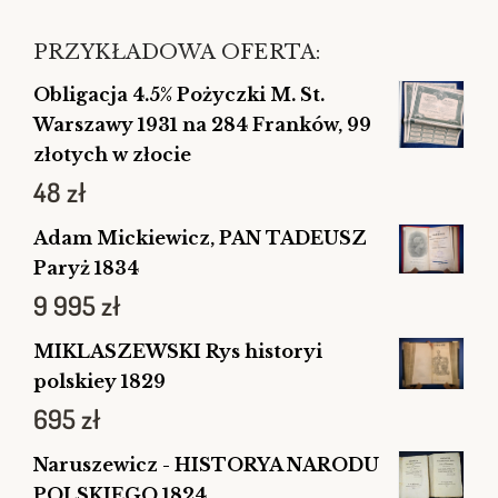
PRZYKŁADOWA OFERTA:
Obligacja 4.5% Pożyczki M. St.
Warszawy 1931 na 284 Franków, 99
złotych w złocie
48
zł
Adam Mickiewicz, PAN TADEUSZ
Paryż 1834
9 995
zł
MIKLASZEWSKI Rys historyi
polskiey 1829
695
zł
Naruszewicz - HISTORYA NARODU
POLSKIEGO 1824