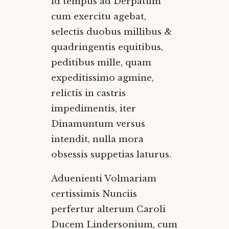
id tempus ad Derpatum
cum exercitu agebat,
selectis duobus millibus &
quadringentis equitibus,
peditibus mille, quam
expeditissimo agmine,
relictis in castris
impedimentis, iter
Dinamuntum versus
intendit, nulla mora
obsessis suppetias laturus.
Aduenienti Volmariam
certissimis Nunciis
perfertur alterum Caroli
Ducem Lindersonium, cum