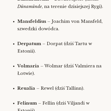
Dünamünde
, na terenie dzisiejszej Rygi).
Mansfeldius
– Joachim von Mansfeld,
szwedzki dowódca.
Derpatum
– Dorpat (dziś Tartu w
Estonii).
Volmaria
– Wolmar (dziś Valmiera na
Łotwie).
Reualia
– Rewel (dziś Tallinn).
Felinum
– Fellin (dziś Viljandi w
Estonii).