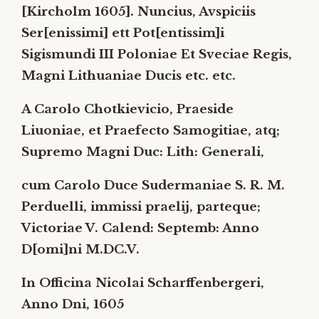
[Kircholm 1605]. Nuncius, Avspiciis
Ser[enissimi] ett Pot[entissim]i
Sigismundi III
Poloniae Et Sveciae Regis,
Magni Lithuaniae Ducis etc. etc.
A Carolo Chotkievicio,
Praeside
Liuoniae, et Praefecto Samogitiae, atq;
Supremo Magni Duc: Lith: Generali,
cum Carolo Duce Sudermaniae S. R. M.
Perduelli, immissi praelij, parteque;
Victoriae V. Calend: Septemb: Anno
D[omi]ni M.DC.V.
In Officina Nicolai Scharffenbergeri,
Anno Dni, 1605