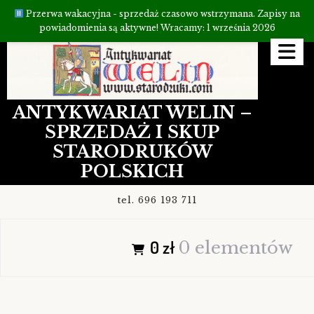
Przerwa wakacyjna - sprzedaż czasowo wstrzymana. Zapisy na
powiadomienia są aktywne! Wracamy: 1 września 2026
Przejdź
do
treści
ANTYKWARIAT WELIN –
SPRZEDAŻ I SKUP
STARODRUKÓW
POLSKICH
tel. 696 193 711
0 zł
0 elementów