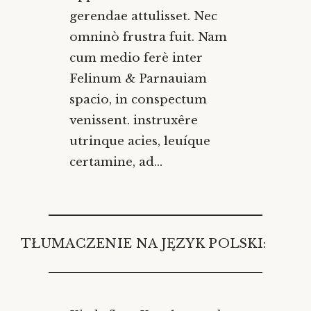
gerendae attulisset. Nec
omninò frustra fuit. Nam
cum medio ferè inter
Felinum & Parnauiam
spacio, in conspectum
venissent. instruxêre
utrinque acies, leuíque
certamine, ad…
TŁUMACZENIE NA JĘZYK POLSKI: