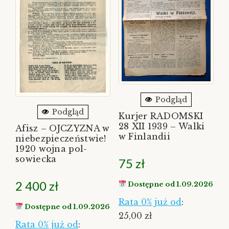
Podgląd
Podgląd
Kurjer RADOMSKI
28 XII 1939 – Walki
Afisz – OJCZYZNA w
w Finlandii
niebezpieczeństwie!
1920 wojna pol-
sowiecka
75
zł
2 400
zł
Dostępne od 1.09.2026
Rata 0% już od
:
Dostępne od 1.09.2026
25,00 zł
Rata 0% już od
: