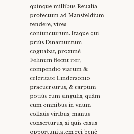
quinque millibus Reualia
profectum ad Mansfeldium
tendere, vires
coniuncturum. Itaque qui
priùs Dinamuntum
cogitabat, proximè
Felinum flectit iter,
compendio viarum &
celeritate Lindersonio
praeuersurus, & carptim
potiùs cum singulis, quàm
cum omnibus in vnum
collatis viribus, manus
conserturus, si quis casus
opportunitatem rei benè