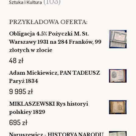
(103)
Sztuka i Kultura
PRZYKŁADOWA OFERTA:
Obligacja 4.5% Pożyczki M. St.
Warszawy 1931 na 284 Franków, 99
złotych w złocie
48
zł
Adam Mickiewicz, PAN TADEUSZ
Paryż 1834
9 995
zł
MIKLASZEWSKI Rys historyi
polskiey 1829
695
zł
Naruszewicz - HISTORYA NARODU