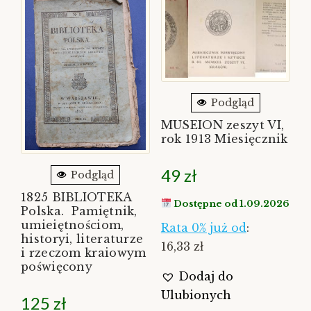
Podgląd
MUSEION zeszyt VI,
rok 1913 Miesięcznik
49
zł
Podgląd
1825 BIBLIOTEKA
Dostępne od 1.09.2026
Polska. Pamiętnik,
umieiętnościom,
Rata 0% już od
:
historyi, literaturze
16,33 zł
i rzeczom kraiowym
poświęcony
Dodaj do
Ulubionych
125
zł