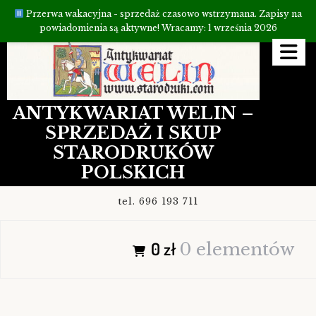
Przerwa wakacyjna - sprzedaż czasowo wstrzymana. Zapisy na
powiadomienia są aktywne! Wracamy: 1 września 2026
Przejdź
do
treści
ANTYKWARIAT WELIN –
SPRZEDAŻ I SKUP
STARODRUKÓW
POLSKICH
tel. 696 193 711
0 zł
0 elementów